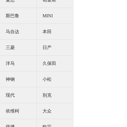
斯巴鲁
MINI
马自达
本田
三菱
日产
洋马
久保田
神钢
小松
现代
别克
依维柯
大众
萨博
欧宝