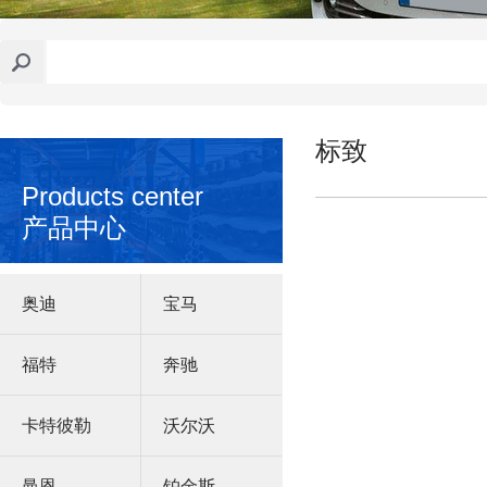
标致
Products center
产品中心
奥迪
宝马
福特
奔驰
卡特彼勒
沃尔沃
曼恩
铂金斯