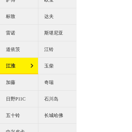
标致
达夫
雷诺
斯堪尼亚
道依茨
江铃
江淮
玉柴
加藤
奇瑞
日野P11C
石川岛
五十铃
长城哈佛
中兴皮卡