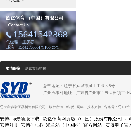
欧亿体育·（中国）有限公司
Contact Us
15641542868
总经理：王庆春
邮箱：15842598881@163.com
友情链接
测试友情链接
总部地址：辽宁省凤城市凤山工业区8号
广州办事处地址：广东省广州市白云区田顶工业
辽宁庆春增压器制造有限公司 版权所有
鸭绿江网络
技术支持
备案号：
辽ICP备1
安博app最新版下载
|
欧亿体育网页版（中国）股份有限公司
|
a
安博注册_安博(中国)
|
米兰站（中国区）官方网站
|
安博电子官