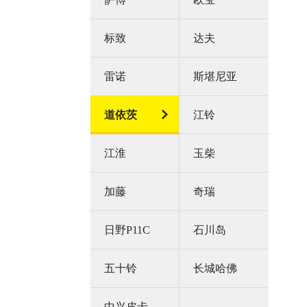
标致
达夫
雷诺
斯堪尼亚
道依茨
江铃
江淮
玉柴
加藤
奇瑞
日野P11C
石川岛
五十铃
长城哈佛
中兴皮卡