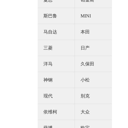
斯巴鲁
MINI
马自达
本田
三菱
日产
洋马
久保田
神钢
小松
现代
别克
依维柯
大众
萨博
欧宝