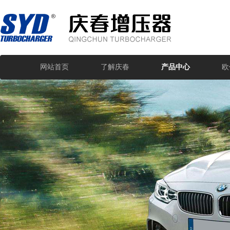
网站首页
了解庆春
产品中心
欧
欧亿体育·（中国）有限公司