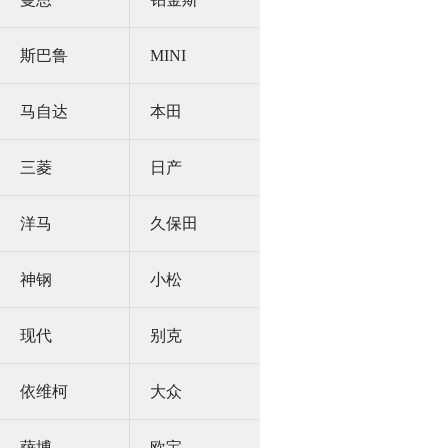
斯巴鲁
MINI
马自达
本田
三菱
日产
洋马
久保田
神钢
小松
现代
别克
依维柯
大众
萨博
欧宝