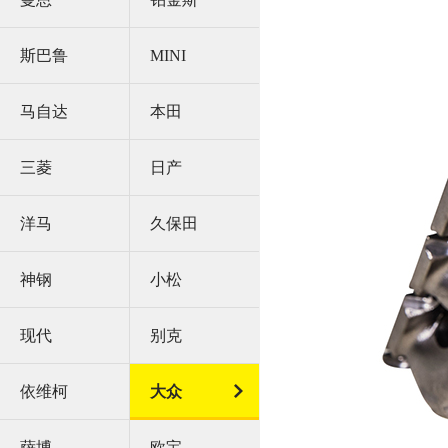
斯巴鲁
MINI
马自达
本田
三菱
日产
洋马
久保田
神钢
小松
现代
别克
依维柯
大众
萨博
欧宝