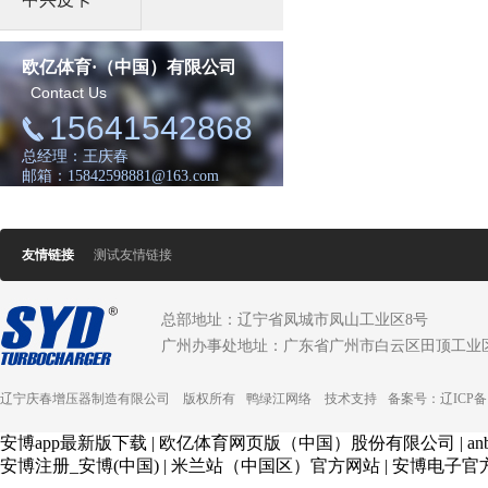
欧亿体育·（中国）有限公司
Contact Us
15641542868
总经理：王庆春
邮箱：15842598881@163.com
友情链接
测试友情链接
总部地址：辽宁省凤城市凤山工业区8号
广州办事处地址：广东省广州市白云区田顶工业
辽宁庆春增压器制造有限公司 版权所有
鸭绿江网络
技术支持
备案号：
辽ICP备1
安博app最新版下载
|
欧亿体育网页版（中国）股份有限公司
|
a
安博注册_安博(中国)
|
米兰站（中国区）官方网站
|
安博电子官