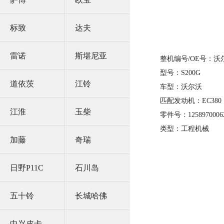
标致
达夫
雷诺
斯堪尼亚
整机编号/OE号：沃尔沃3
型号：S200G
道依茨
江铃
车型：沃尔沃
匹配发动机：EC380
江淮
玉柴
零件号：1258970006
类型：工程机械
加藤
奇瑞
日野P11C
石川岛
五十铃
长城哈佛
中兴皮卡