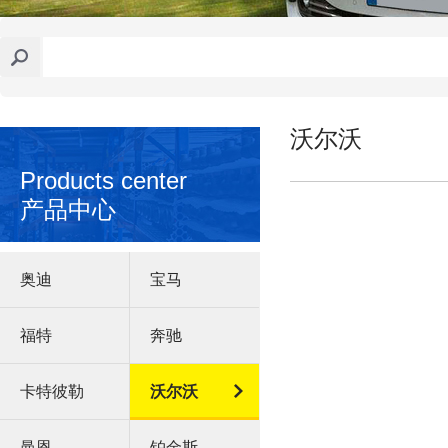
沃尔沃
Products center
产品中心
奥迪
宝马
福特
奔驰
卡特彼勒
沃尔沃
曼恩
铂金斯