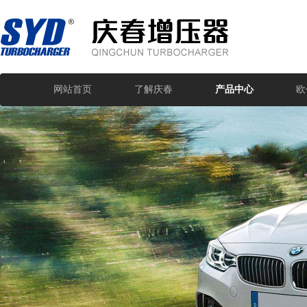
网站首页
了解庆春
产品中心
欧
欧亿体育·（中国）有限公司