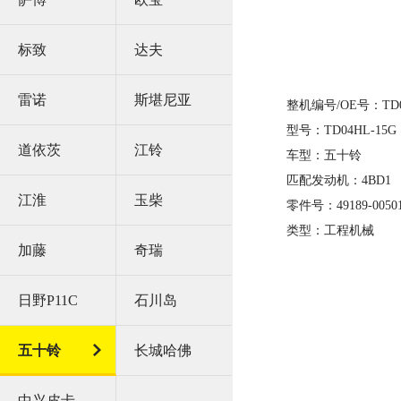
标致
达夫
雷诺
斯堪尼亚
整机编号/OE号：TD04H
型号：TD04HL-15G
道依茨
江铃
车型：五十铃
匹配发动机：4BD1
江淮
玉柴
零件号：49189-0050
类型：工程机械
加藤
奇瑞
日野P11C
石川岛
五十铃
长城哈佛
中兴皮卡