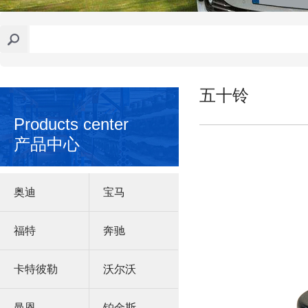
五十铃
Products center
产品中心
奥迪
宝马
福特
奔驰
卡特彼勒
沃尔沃
曼恩
铂金斯