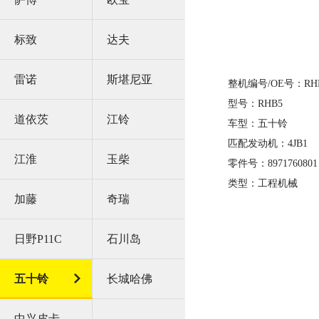
标致
达夫
雷诺
斯堪尼亚
整机编号/OE号：RHB5
型号：RHB5
道依茨
江铃
车型：五十铃
匹配发动机：4JB1
江淮
玉柴
零件号：8971760801
类型：工程机械
加藤
奇瑞
日野P11C
石川岛
五十铃
长城哈佛
中兴皮卡