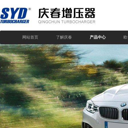
网站首页
了解庆春
产品中心
欧
欧亿体育·（中国）有限公司