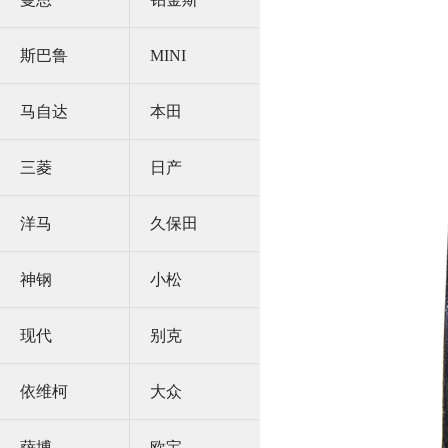
斯巴鲁
MINI
马自达
本田
三菱
日产
洋马
久保田
神钢
小松
现代
别克
依维柯
大众
萨博
欧宝