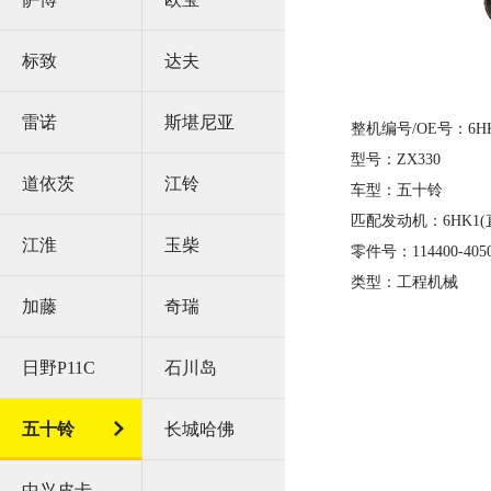
标致
达夫
雷诺
斯堪尼亚
整机编号/OE号：6HK1直
型号：ZX330
道依茨
江铃
车型：五十铃
匹配发动机：6HK1(
江淮
玉柴
零件号：114400-405
类型：工程机械
加藤
奇瑞
日野P11C
石川岛
五十铃
长城哈佛
中兴皮卡