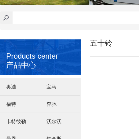
五十铃
Products center
产品中心
奥迪
宝马
福特
奔驰
卡特彼勒
沃尔沃
曼恩
铂金斯