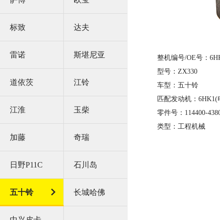
标致
达夫
雷诺
斯堪尼亚
整机编号/OE号：6HK1电
型号：ZX330
道依茨
江铃
车型：五十铃
匹配发动机：6HK1(
江淮
玉柴
零件号：114400-438
类型：工程机械
加藤
奇瑞
日野P11C
石川岛
五十铃
长城哈佛
中兴皮卡