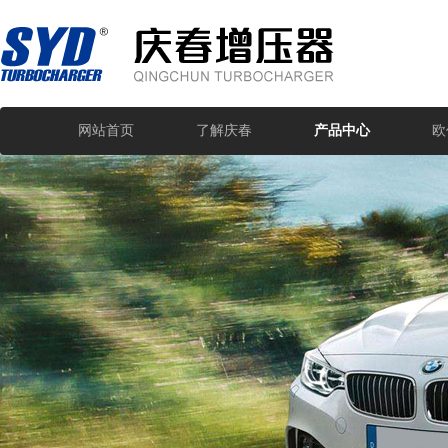
网站首页
了解庆春
产品中心
欧
欧亿体育·（中国）有限公司